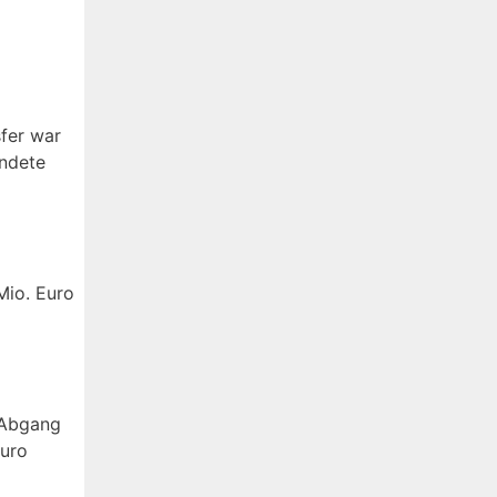
sfer war
endete
Mio. Euro
 Abgang
Euro