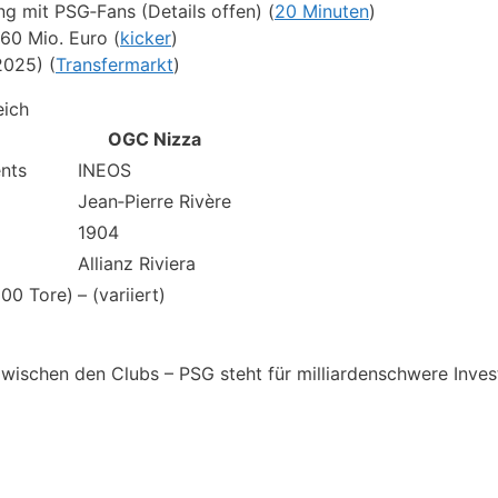
 mit PSG‑Fans (Details offen) (
20 Minuten
)
60 Mio. Euro (
kicker
)
2025) (
Transfermarkt
)
eich
OGC Nizza
nts
INEOS
Jean‑Pierre Rivère
1904
Allianz Riviera
200 Tore)
– (variiert)
zwischen den Clubs – PSG steht für milliardenschwere Inves