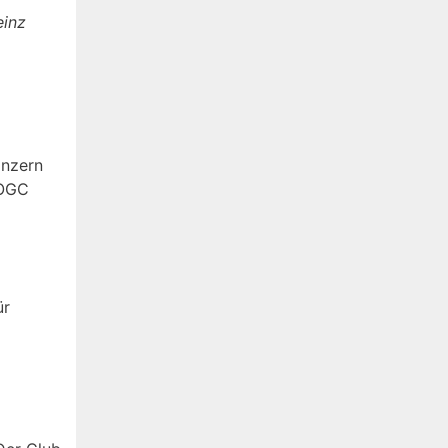
einz
onzern
(OGC
ür