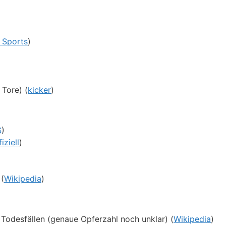
 Sports
)
Tore) (
kicker
)
S
)
ziell
)
(
Wikipedia
)
 Todesfällen (genaue Opferzahl noch unklar) (
Wikipedia
)