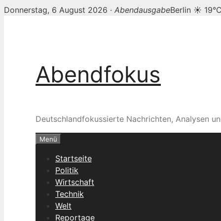
Donnerstag, 6 August 2026 ·
Abendausgabe
Berlin ☀ 19°
Zum
Inhalt
springen
Abendfokus
Deutschlandfokussierte Nachrichten, Analysen un
Menü
Startseite
Politik
Wirtschaft
Technik
Welt
Reportage