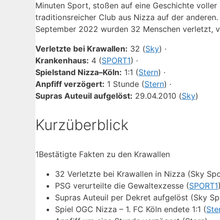
Minuten Sport, stoßen auf eine Geschichte voller K
traditionsreicher Club aus Nizza auf der andere
September 2022 wurden 32 Menschen verletzt, vi
Verletzte bei Krawallen:
32 (
Sky
) ·
Krankenhaus:
4 (
SPORT1
) ·
Spielstand Nizza–Köln:
1:1 (
Stern
) ·
Anpfiff verzögert:
1 Stunde (
Stern
) ·
Supras Auteuil aufgelöst:
29.04.2010 (
Sky
)
Kurzüberblick
1
Bestätigte Fakten zu den Krawallen
32 Verletzte bei Krawallen in Nizza (Sky Sp
PSG verurteilte die Gewaltexzesse (
SPORT1
Supras Auteuil per Dekret aufgelöst (Sky S
Spiel OGC Nizza – 1. FC Köln endete 1:1 (
Ste