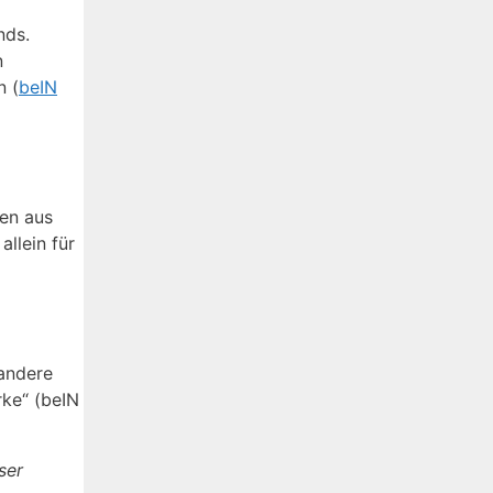
nds.
n
n (
beIN
men aus
allein für
 andere
rke“ (beIN
ser