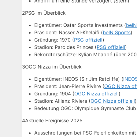
Anpfiff um eine Stunde verzögert (Stern)
2
PSG im Überblick
Eigentümer: Qatar Sports Investments (
beIN
Präsident: Nasser Al‑Khelaifi (
beIN Sports
)
Gründung: 1970 (
PSG offiziell
)
Stadion: Parc des Princes (
PSG offiziell
)
Rekordtorschütze: Kylian Mbappé (über 200 
3
OGC Nizza im Überblick
Eigentümer: INEOS (Sir Jim Ratcliffe) (
INEO
Präsident: Jean‑Pierre Rivère (
OGC Nizza offi
Gründung: 1904 (
OGC Nizza offiziell
)
Stadion: Allianz Riviera (
OGC Nizza offiziell
)
Bedeutung OGC: Olympique Gymnaste Club 
4
Aktuelle Ereignisse 2025
Ausschreitungen bei PSG‑Feierlichkeiten mit