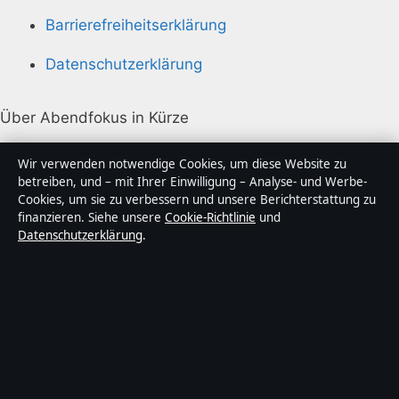
Barrierefreiheitserklärung
Datenschutzerklärung
Über Abendfokus in Kürze
Abendfokus ist ein unabhängiger digitaler
Wir verwenden notwendige Cookies, um diese Website zu
Nachrichtenanbieter mit Fokus auf Politik, Wirtschaft,
betreiben, und – mit Ihrer Einwilligung – Analyse- und Werbe-
Cookies, um sie zu verbessern und unsere Berichterstattung zu
Technik und Gesellschaft in Deutschland. Jeder Artikel
finanzieren. Siehe unsere
Cookie-Richtlinie
und
trägt eine Byline, wird von einem Redakteur geprüft
Datenschutzerklärung
.
und vor der Veröffentlichung faktengecheckt.
Die Inhalte dienen ausschließlich der allgemeinen
Information. Allgemeine Anfragen:
info@abendfokus.de
. Berichtigungen:
corrections@abendfokus.de
.