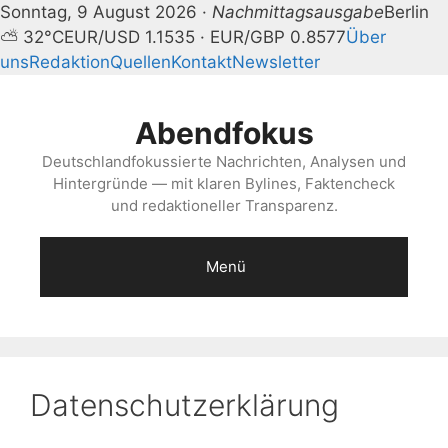
Sonntag, 9 August 2026 ·
Nachmittagsausgabe
Berlin
⛅ 32°C
EUR/USD 1.1535 · EUR/GBP 0.8577
Über
uns
Redaktion
Quellen
Kontakt
Newsletter
Zum
Inhalt
Abendfokus
springen
Deutschlandfokussierte Nachrichten, Analysen und
Hintergründe — mit klaren Bylines, Faktencheck
und redaktioneller Transparenz.
Menü
Datenschutzerklärung