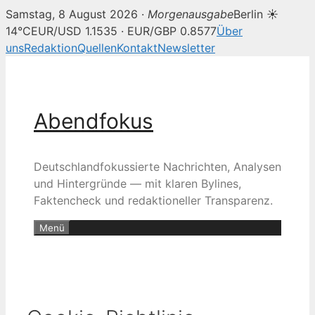
Samstag, 8 August 2026 ·
Morgenausgabe
Berlin ☀
14°C
EUR/USD 1.1535 · EUR/GBP 0.8577
Über
uns
Redaktion
Quellen
Kontakt
Newsletter
Zum
Inhalt
springen
Abendfokus
Deutschlandfokussierte Nachrichten, Analysen
und Hintergründe — mit klaren Bylines,
Faktencheck und redaktioneller Transparenz.
Menü