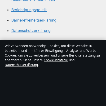
Berichtigungspolitik
Barrierefreiheitserklärung
Datenschutzerklärung
Über Abendfokus in Kürze
Wir verwenden notwendige Cookies, um diese Website zu
betreiben, und – mit Ihrer Einwilligung – Analyse- und Werbe-
Abendfokus ist ein unabhängiger digitaler
Cookies, um sie zu verbessern und unsere Berichterstattung zu
Nachrichtenanbieter mit Fokus auf Politik, Wirtschaft,
finanzieren. Siehe unsere
Cookie-Richtlinie
und
Datenschutzerklärung
.
Technik und Gesellschaft in Deutschland. Jeder Artikel
trägt eine Byline, wird von einem Redakteur geprüft und
vor der Veröffentlichung faktengecheckt.
Die Inhalte dienen ausschließlich der allgemeinen
Information. Allgemeine Anfragen:
info@abendfokus.de
.
Berichtigungen:
corrections@abendfokus.de
.