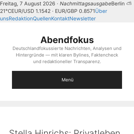
Freitag, 7 August 2026 ·
Nachmittagsausgabe
Berlin ⛅
21°C
EUR/USD 1.1542 · EUR/GBP 0.8571
Über
uns
Redaktion
Quellen
Kontakt
Newsletter
Zum
Inhalt
Abendfokus
springen
Deutschlandfokussierte Nachrichten, Analysen und
Hintergründe — mit klaren Bylines, Faktencheck
und redaktioneller Transparenz.
Menü
Stella Hinrichs: Privatleben