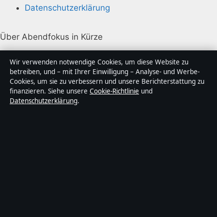
Datenschutzerklärung
Über Abendfokus in Kürze
Abendfokus ist ein unabhängiger digitaler
Wir verwenden notwendige Cookies, um diese Website zu
Nachrichtenanbieter mit Fokus auf Politik, Wirtschaft,
betreiben, und – mit Ihrer Einwilligung – Analyse- und Werbe-
Cookies, um sie zu verbessern und unsere Berichterstattung zu
Technik und Gesellschaft in Deutschland. Jeder Artikel
finanzieren. Siehe unsere
Cookie-Richtlinie
und
trägt eine Byline, wird von einem Redakteur geprüft
Datenschutzerklärung
.
und vor der Veröffentlichung faktengecheckt.
Die Inhalte dienen ausschließlich der allgemeinen
Information. Allgemeine Anfragen:
info@abendfokus.de
. Berichtigungen:
corrections@abendfokus.de
.
Herausgeber:
Abendfokus Media Ltd., Valletta ·
Verantwortlicher Herausgeber:
Thomas Bergmann,