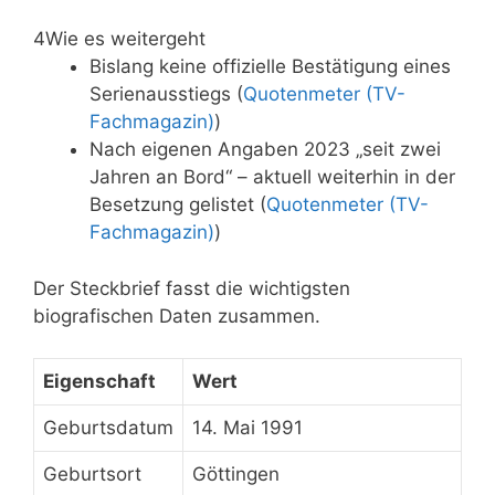
4
Wie es weitergeht
Bislang keine offizielle Bestätigung eines
Serienausstiegs (
Quotenmeter (TV-
Fachmagazin)
)
Nach eigenen Angaben 2023 „seit zwei
Jahren an Bord“ – aktuell weiterhin in der
Besetzung gelistet (
Quotenmeter (TV-
Fachmagazin)
)
Der Steckbrief fasst die wichtigsten
biografischen Daten zusammen.
Eigenschaft
Wert
Steckbrief
Geburtsdatum
14. Mai 1991
Stella
Hinrichs
Geburtsort
Göttingen