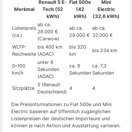
Renault 5 E-
Fiat 500e
Mini
Merkmal
Tech (52
(42
Electric
kWh)
kWh)
(32,6 kWh)
ab ca.
Listenpreis
ab ca.
ab ca.
28.000 €
(ca.)
29.000 €
32.000 €
(Carwow)
WLTP-
bis 400 km
bis 320
bis 234 km
Reichweite
(ADAC)
km
unter 8
0–100
ca. 9
ca. 7,3
Sekunden
km/h
Sekunden
Sekunden
(ADAC)
5 (Renault
Sitzplätze
4
4
Deutschland)
Die Preisinformationen zu Fiat 500e und Mini
Electric basieren auf öffentlich zugänglichen
Listenpreisen der deutschen Importeure und
können je nach Aktion und Ausstattung variieren.