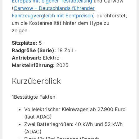
Europas mit eigener Testabteilung
und Carwow
(
Carwow – Deutschlands führender
Fahrzeugvergleich mit Echtpreisen
) durchforstet,
um die Kostenrealität hinter dem Hype zu
zeigen.
Sitzplätze:
5 ·
Radgröße (Serie):
18 Zoll ·
Antriebsart:
Elektro ·
Markteinführung:
2025
Kurzüberblick
1
Bestätigte Fakten
Vollelektrischer Kleinwagen ab 27.900 Euro
(laut ADAC)
Zwei Batteriegrößen: 40 kWh und 52 kWh
(ADAC)