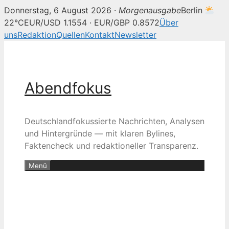
Donnerstag, 6 August 2026 ·
Morgenausgabe
Berlin
22°C
EUR/USD 1.1554 · EUR/GBP 0.8572
Über
uns
Redaktion
Quellen
Kontakt
Newsletter
Zum
Inhalt
springen
Abendfokus
Deutschlandfokussierte Nachrichten, Analysen
und Hintergründe — mit klaren Bylines,
Faktencheck und redaktioneller Transparenz.
Menü