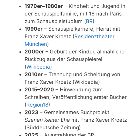
1970er–1980er
– Kindheit und Jugend in
der Schauspielfamilie, mit 16 nach Paris
zum Schauspielstudium (
BR
)
1990er
– Schauspielkarriere, Heirat mit
Franz Xaver Kroetz (
Residenztheater
München
)
2000er
– Geburt der Kinder, allmählicher
Rückzug aus der Schauspielerei
(
Wikipedia
)
2010er
– Trennung und Scheidung von
Franz Xaver Kroetz (Wikipedia)
2015–2020
– Hinwendung zum
Schreiben, Veröffentlichung erster Bücher
(
Region18
)
2023
– Gemeinsames Buchprojekt
Szenen keiner Ehe
mit Franz Xaver Kroetz
(Süddeutsche Zeitung)
2025
– Ausstrahlung der BR-