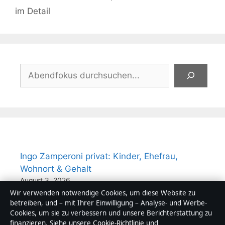
im Detail
Suchen
Ingo Zamperoni privat: Kinder, Ehefrau,
Wohnort & Gehalt
August 3, 2026
Wir verwenden notwendige Cookies, um diese Website zu
betreiben, und – mit Ihrer Einwilligung – Analyse- und Werbe-
Katrina Kaif: Baby, Beziehung, Vermögen –
Cookies, um sie zu verbessern und unsere Berichterstattung zu
Fakten im Überblick
finanzieren. Siehe unsere
Cookie-Richtlinie
und