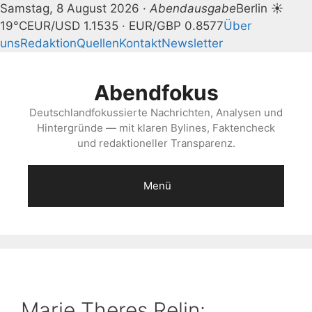
Samstag, 8 August 2026 ·
Abendausgabe
Berlin ☀
19°C
EUR/USD 1.1535 · EUR/GBP 0.8577
Über
uns
Redaktion
Quellen
Kontakt
Newsletter
Zum
Inhalt
Abendfokus
springen
Deutschlandfokussierte Nachrichten, Analysen und
Hintergründe — mit klaren Bylines, Faktencheck
und redaktioneller Transparenz.
Menü
Marie Theres Relin: