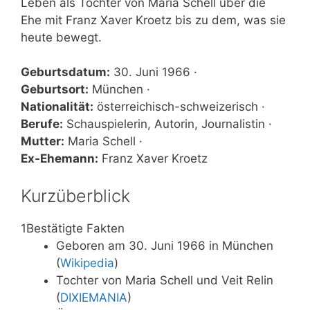
Leben als Tochter von Maria Schell über die
Ehe mit Franz Xaver Kroetz bis zu dem, was sie
heute bewegt.
Geburtsdatum:
30. Juni 1966 ·
Geburtsort:
München ·
Nationalität:
österreichisch-schweizerisch ·
Berufe:
Schauspielerin, Autorin, Journalistin ·
Mutter:
Maria Schell ·
Ex-Ehemann:
Franz Xaver Kroetz
Kurzüberblick
1
Bestätigte Fakten
Geboren am 30. Juni 1966 in München
(
Wikipedia
)
Tochter von Maria Schell und Veit Relin
(
DIXIEMANIA
)