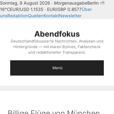
Sonntag, 9 August 2026 ·
Morgenausgabe
Berlin ⛅
16°C
EUR/USD 1.1535 · EUR/GBP 0.8577
Über
uns
Redaktion
Quellen
Kontakt
Newsletter
Zum
Inhalt
Abendfokus
springen
Deutschlandfokussierte Nachrichten, Analysen und
Hintergründe — mit klaren Bylines, Faktencheck
und redaktioneller Transparenz.
Menü
Billige Flüge von München