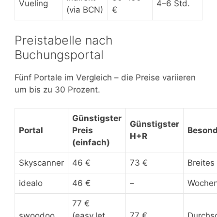
Vueling
4–6 Std.
(via BCN)
€
Preistabelle nach
Buchungsportal
Fünf Portale im Vergleich – die Preise variieren
um bis zu 30 Prozent.
Günstigster
Günstigster
Portal
Preis
Besond
H+R
(einfach)
Skyscanner
46 €
73 €
Breites
idealo
46 €
–
Wochent
77 €
swoodoo
(easyJet
77 €
Durchsc