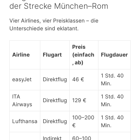
der Strecke München–Rom
Vier Airlines, vier Preisklassen – die
Unterschiede sind eklatant.
Preis
Airline
Flugart
(einfach
Flugdauer
, ab)
1 Std. 40
easyJet
Direktflug
46 €
Min.
ITA
1 Std. 40
Direktflug
129 €
Airways
Min.
100–200
1 Std. 40
Lufthansa
Direktflug
€
Min.
Indirekt
60–100