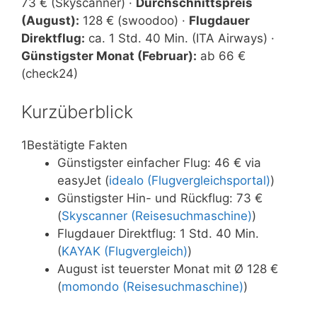
73 € (Skyscanner) ·
Durchschnittspreis
(August):
128 € (swoodoo) ·
Flugdauer
Direktflug:
ca. 1 Std. 40 Min. (ITA Airways) ·
Günstigster Monat (Februar):
ab 66 €
(check24)
Kurzüberblick
1
Bestätigte Fakten
Günstigster einfacher Flug: 46 € via
easyJet (
idealo (Flugvergleichsportal)
)
Günstigster Hin- und Rückflug: 73 €
(
Skyscanner (Reisesuchmaschine)
)
Flugdauer Direktflug: 1 Std. 40 Min.
(
KAYAK (Flugvergleich)
)
August ist teuerster Monat mit Ø 128 €
(
momondo (Reisesuchmaschine)
)