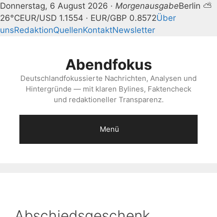
Donnerstag, 6 August 2026 ·
Morgenausgabe
Berlin ⛅
26°C
EUR/USD 1.1554 · EUR/GBP 0.8572
Über
uns
Redaktion
Quellen
Kontakt
Newsletter
Zum
Inhalt
Abendfokus
springen
Deutschlandfokussierte Nachrichten, Analysen und
Hintergründe — mit klaren Bylines, Faktencheck
und redaktioneller Transparenz.
Menü
Abschiedsgeschenk