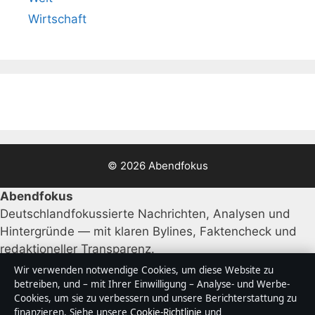
Wirtschaft
© 2026 Abendfokus
Abendfokus
Deutschlandfokussierte Nachrichten, Analysen und
Hintergründe — mit klaren Bylines, Faktencheck und
redaktioneller Transparenz.
Wir verwenden notwendige Cookies, um diese Website zu
Abendfokus Media Ltd.
betreiben, und – mit Ihrer Einwilligung – Analyse- und Werbe-
Cookies, um sie zu verbessern und unsere Berichterstattung zu
Office 9, Business Centre
finanzieren. Siehe unsere
Cookie-Richtlinie
und