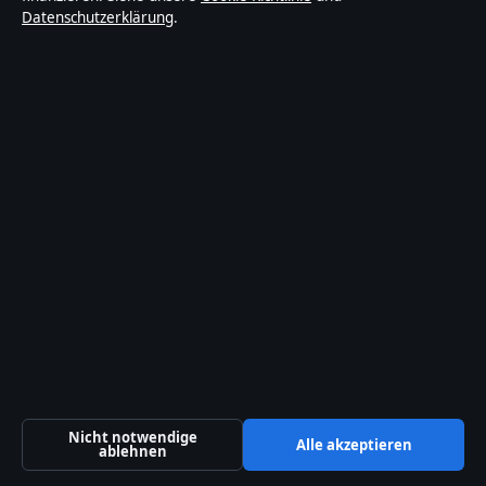
Valletta, 0000
Datenschutzerklärung
.
+356 2138 9009
Malta Business Registry: C 92009
Kontakt
Allgemein:
info@abendfokus.de
Kontaktseite
Tipp senden
Über uns
Über uns
Nicht notwendige
Alle akzeptieren
ablehnen
Redaktion