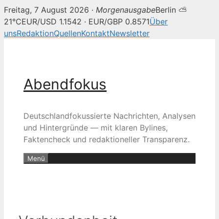
Freitag, 7 August 2026 ·
Morgenausgabe
Berlin ⛅
21°C
EUR/USD 1.1542 · EUR/GBP 0.8571
Über
uns
Redaktion
Quellen
Kontakt
Newsletter
Zum
Inhalt
springen
Abendfokus
Deutschlandfokussierte Nachrichten, Analysen
und Hintergründe — mit klaren Bylines,
Faktencheck und redaktioneller Transparenz.
Menü