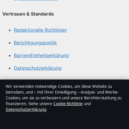
Vertrauen & Standards
Redaktionelle Richtlinien
Berichtigungspolitik
Barrierefreiheitserklärung
Datenschutzerklärung
Über Abendfokus in Kürze
Wir verwenden notwendige Cookies, um diese Website zu
betreiben, und – mit Ihrer Einwilligung – Analyse- und Werbe-
Abendfokus ist ein unabhängiger digitaler
Cookies, um sie zu verbessern und unsere Berichterstattung zu
Nachrichtenanbieter mit Fokus auf Politik, Wirtschaft,
finanzieren. Siehe unsere
Cookie-Richtlinie
und
Datenschutzerklärung
.
Technik und Gesellschaft in Deutschland. Jeder Artikel
trägt eine Byline, wird von einem Redakteur geprüft und
vor der Veröffentlichung faktengecheckt.