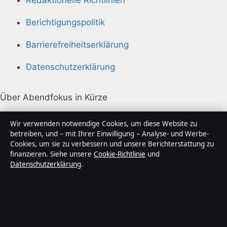
Berichtigungspolitik
Barrierefreiheitserklärung
Datenschutzerklärung
Über Abendfokus in Kürze
Abendfokus ist ein unabhängiger digitaler
Wir verwenden notwendige Cookies, um diese Website zu
Nachrichtenanbieter mit Fokus auf Politik, Wirtschaft,
betreiben, und – mit Ihrer Einwilligung – Analyse- und Werbe-
Cookies, um sie zu verbessern und unsere Berichterstattung zu
Technik und Gesellschaft in Deutschland. Jeder Artikel
finanzieren. Siehe unsere
Cookie-Richtlinie
und
trägt eine Byline, wird von einem Redakteur geprüft
Datenschutzerklärung
.
und vor der Veröffentlichung faktengecheckt.
Die Inhalte dienen ausschließlich der allgemeinen
Information. Allgemeine Anfragen:
info@abendfokus.de