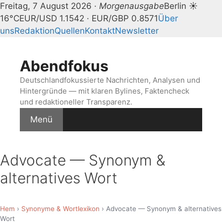
Freitag, 7 August 2026 ·
Morgenausgabe
Berlin ☀
16°C
EUR/USD 1.1542 · EUR/GBP 0.8571
Über
uns
Redaktion
Quellen
Kontakt
Newsletter
Zum
Inhalt
Abendfokus
springen
Deutschlandfokussierte Nachrichten, Analysen und
Hintergründe — mit klaren Bylines, Faktencheck
und redaktioneller Transparenz.
Menü
Advocate — Synonym &
alternatives Wort
Hem
›
Synonyme & Wortlexikon
› Advocate — Synonym & alternatives
Wort