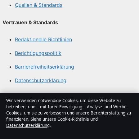
Quellen & Standards
Vertrauen & Standards
Redaktionelle Richtlinien
Berichtigungspolitik
Barrierefreiheitserklärung
Datenschutzerklärung
Über Abendfokus in Kürze
Wir verwenden notwendige Cookies, um diese Website zu
betreiben, und – mit Ihrer Einwilligung – Analyse- und Werbe-
Abendfokus ist ein unabhängiger digitaler
Cookies, um sie zu verbessern und unsere Berichterstattung zu
Nachrichtenanbieter mit Fokus auf Politik, Wirtschaft,
finanzieren. Siehe unsere
Cookie-Richtlinie
und
Datenschutzerklärung
.
Technik und Gesellschaft in Deutschland. Jeder Artikel
trägt eine Byline, wird von einem Redakteur geprüft und