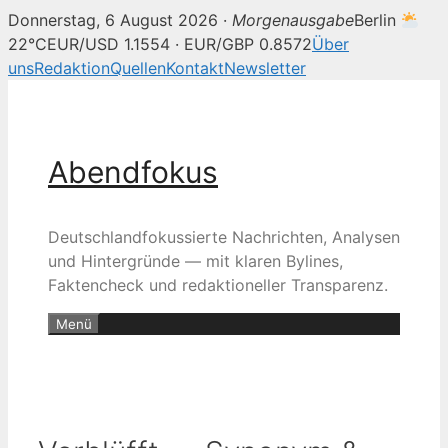
Donnerstag, 6 August 2026 ·
Morgenausgabe
Berlin
22°C
EUR/USD 1.1554 · EUR/GBP 0.8572
Über
uns
Redaktion
Quellen
Kontakt
Newsletter
Zum
Inhalt
springen
Abendfokus
Deutschlandfokussierte Nachrichten, Analysen
und Hintergründe — mit klaren Bylines,
Faktencheck und redaktioneller Transparenz.
Menü