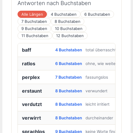
Antworten nach Buchstaben
Alle Längen
4 Buchstaben
6 Buchstaben
7 Buchstaben
8 Buchstaben
9 Buchstaben
10 Buchstaben
11 Buchstaben
12 Buchstaben
baff
4 Buchstaben
total überrascht
ratlos
6 Buchstaben
ohne, wie weiter
perplex
7 Buchstaben
fassungslos
erstaunt
8 Buchstaben
verwundert
verdutzt
8 Buchstaben
leicht irritiert
verwirrt
8 Buchstaben
durcheinander
sprachlos
9 Buchstaben
keine Worte finden