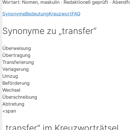
Wortart: Nomen, maskulin · Redaktionell geprüft · Abendf
Synonyme
Bedeutung
Kreuzwort
FAQ
Synonyme zu „transfer“
Überweisung
Übertragung
Transferierung
Verlagerung
Umzug
Beförderung
Wechsel
Überschreibung
Abtretung
<span
„transfer“ im Kreuzworträtsel