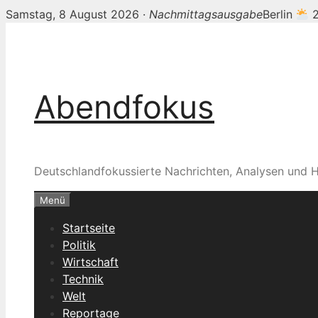
Samstag, 8 August 2026 ·
Nachmittagsausgabe
Berlin
2
Zum
Inhalt
springen
Abendfokus
Deutschlandfokussierte Nachrichten, Analysen und H
Menü
Startseite
Politik
Wirtschaft
Technik
Welt
Reportage