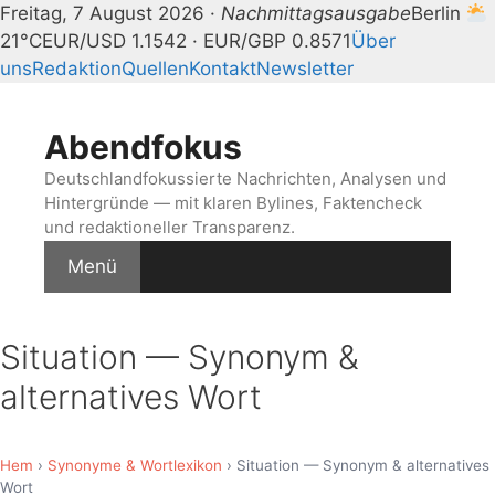
Freitag, 7 August 2026 ·
Nachmittagsausgabe
Berlin
21°C
EUR/USD 1.1542 · EUR/GBP 0.8571
Über
uns
Redaktion
Quellen
Kontakt
Newsletter
Zum
Inhalt
Abendfokus
springen
Deutschlandfokussierte Nachrichten, Analysen und
Hintergründe — mit klaren Bylines, Faktencheck
und redaktioneller Transparenz.
Menü
Situation — Synonym &
alternatives Wort
Hem
›
Synonyme & Wortlexikon
› Situation — Synonym & alternatives
Wort