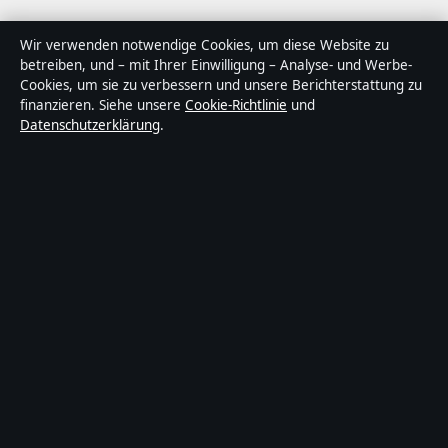
Abendfokus ist ein unabhängiger digitaler
Wir verwenden notwendige Cookies, um diese Website zu
Nachrichtenanbieter mit Fokus auf Politik, Wirtschaft,
betreiben, und – mit Ihrer Einwilligung – Analyse- und Werbe-
Cookies, um sie zu verbessern und unsere Berichterstattung zu
Technik und Gesellschaft in Deutschland. Jeder Artikel
finanzieren. Siehe unsere
Cookie-Richtlinie
und
trägt eine Byline, wird von einem Redakteur geprüft
Datenschutzerklärung
.
und vor der Veröffentlichung faktengecheckt.
Die Inhalte dienen ausschließlich der allgemeinen
Information. Allgemeine Anfragen:
info@abendfokus.de
. Berichtigungen:
corrections@abendfokus.de
.
Herausgeber:
Abendfokus Media Ltd., Valletta ·
Verantwortlicher Herausgeber:
Thomas Bergmann,
Chefredakteur · Malta Business Registry C 92009
© 2026 Abendfokus · Abendfokus Media Ltd. ·