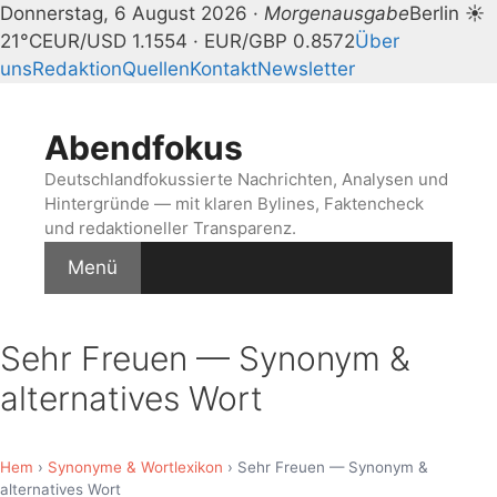
Donnerstag, 6 August 2026 ·
Morgenausgabe
Berlin ☀
21°C
EUR/USD 1.1554 · EUR/GBP 0.8572
Über
uns
Redaktion
Quellen
Kontakt
Newsletter
Zum
Inhalt
Abendfokus
springen
Deutschlandfokussierte Nachrichten, Analysen und
Hintergründe — mit klaren Bylines, Faktencheck
und redaktioneller Transparenz.
Menü
Sehr Freuen — Synonym &
alternatives Wort
Hem
›
Synonyme & Wortlexikon
› Sehr Freuen — Synonym &
alternatives Wort