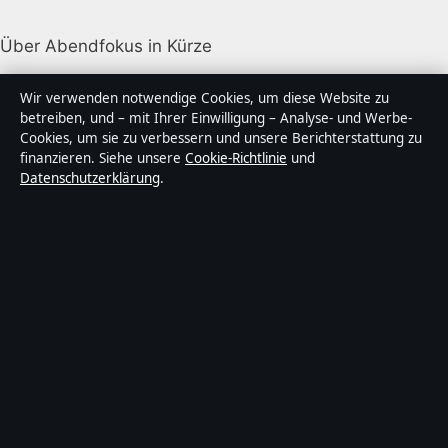
Über Abendfokus in Kürze
Abendfokus ist ein unabhängiger digitaler
Wir verwenden notwendige Cookies, um diese Website zu
Nachrichtenanbieter mit Fokus auf Politik, Wirtschaft,
betreiben, und – mit Ihrer Einwilligung – Analyse- und Werbe-
Cookies, um sie zu verbessern und unsere Berichterstattung zu
Technik und Gesellschaft in Deutschland. Jeder Artikel
finanzieren. Siehe unsere
Cookie-Richtlinie
und
trägt eine Byline, wird von einem Redakteur geprüft
Datenschutzerklärung
.
und vor der Veröffentlichung faktengecheckt.
Die Inhalte dienen ausschließlich der allgemeinen
Information. Allgemeine Anfragen:
info@abendfokus.de
. Berichtigungen:
corrections@abendfokus.de
.
Herausgeber:
Abendfokus Media Ltd., Valletta ·
Verantwortlicher Herausgeber:
Thomas Bergmann,
Chefredakteur · Malta Business Registry C 92009