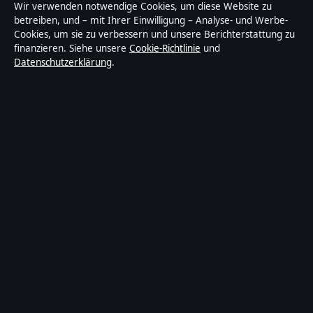
Abendfokus ist ein unabhängiger digitaler
Wir verwenden notwendige Cookies, um diese Website zu
Nachrichtenanbieter mit Fokus auf Politik, Wirtschaft,
betreiben, und – mit Ihrer Einwilligung – Analyse- und Werbe-
Cookies, um sie zu verbessern und unsere Berichterstattung zu
Technik und Gesellschaft in Deutschland. Jeder Artikel
finanzieren. Siehe unsere
Cookie-Richtlinie
und
trägt eine Byline, wird von einem Redakteur geprüft
Datenschutzerklärung
.
und vor der Veröffentlichung faktengecheckt.
Die Inhalte dienen ausschließlich der allgemeinen
Information. Allgemeine Anfragen:
info@abendfokus.de
. Berichtigungen:
corrections@abendfokus.de
.
Herausgeber:
Abendfokus Media Ltd., Valletta ·
Verantwortlicher Herausgeber:
Thomas Bergmann,
Chefredakteur · Malta Business Registry C 92009
© 2026 Abendfokus · Abendfokus Media Ltd. ·
So prüfen wir unsere Berichterstattung
·
WorldRSS