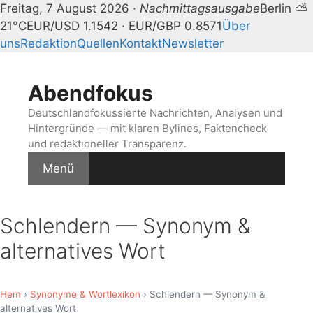
Freitag, 7 August 2026 ·
Nachmittagsausgabe
Berlin ⛅
21°C
EUR/USD 1.1542 · EUR/GBP 0.8571
Über
uns
Redaktion
Quellen
Kontakt
Newsletter
Zum
Inhalt
Abendfokus
springen
Deutschlandfokussierte Nachrichten, Analysen und
Hintergründe — mit klaren Bylines, Faktencheck
und redaktioneller Transparenz.
Menü
Schlendern — Synonym &
alternatives Wort
Hem
›
Synonyme & Wortlexikon
› Schlendern — Synonym &
alternatives Wort