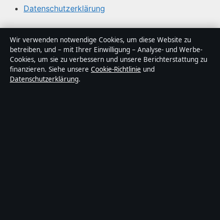
Datenschutzerklärung
Über Abendfokus in Kürze
Wir verwenden notwendige Cookies, um diese Website zu
betreiben, und – mit Ihrer Einwilligung – Analyse- und Werbe-
Abendfokus ist ein unabhängiger digitaler
Cookies, um sie zu verbessern und unsere Berichterstattung zu
Nachrichtenanbieter mit Fokus auf Politik, Wirtschaft,
finanzieren. Siehe unsere
Cookie-Richtlinie
und
Datenschutzerklärung
.
Technik und Gesellschaft in Deutschland. Jeder Artikel
trägt eine Byline, wird von einem Redakteur geprüft und
vor der Veröffentlichung faktengecheckt.
Die Inhalte dienen ausschließlich der allgemeinen
Information. Allgemeine Anfragen:
info@abendfokus.de
.
Berichtigungen:
corrections@abendfokus.de
.
Herausgeber:
Abendfokus Media Ltd., Valletta ·
Verantwortlicher Herausgeber:
Thomas Bergmann,
Chefredakteur · Malta Business Registry C 92009