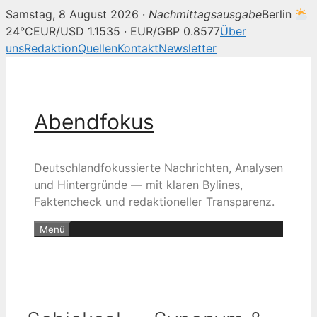
Samstag, 8 August 2026 ·
Nachmittagsausgabe
Berlin
24°C
EUR/USD 1.1535 · EUR/GBP 0.8577
Über
uns
Redaktion
Quellen
Kontakt
Newsletter
Zum
Inhalt
springen
Abendfokus
Deutschlandfokussierte Nachrichten, Analysen
und Hintergründe — mit klaren Bylines,
Faktencheck und redaktioneller Transparenz.
Menü