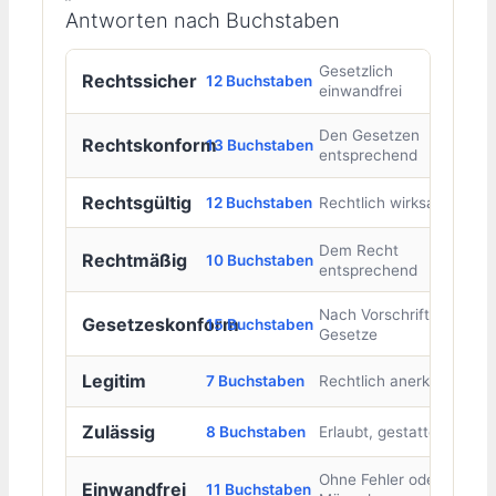
Antworten nach Buchstaben
Gesetzlich
Rechtssicher
12 Buchstaben
einwandfrei
Den Gesetzen
Rechtskonform
13 Buchstaben
entsprechend
Rechtsgültig
12 Buchstaben
Rechtlich wirksam
Dem Recht
Rechtmäßig
10 Buchstaben
entsprechend
Nach Vorschrift der
Gesetzeskonform
15 Buchstaben
Gesetze
Legitim
7 Buchstaben
Rechtlich anerkannt
Zulässig
8 Buchstaben
Erlaubt, gestattet
Ohne Fehler oder
Einwandfrei
11 Buchstaben