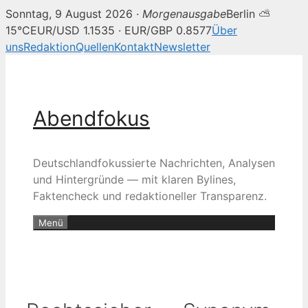
Sonntag, 9 August 2026 ·
Morgenausgabe
Berlin ⛅
15°C
EUR/USD 1.1535 · EUR/GBP 0.8577
Über
uns
Redaktion
Quellen
Kontakt
Newsletter
Zum
Inhalt
springen
Abendfokus
Deutschlandfokussierte Nachrichten, Analysen
und Hintergründe — mit klaren Bylines,
Faktencheck und redaktioneller Transparenz.
Menü