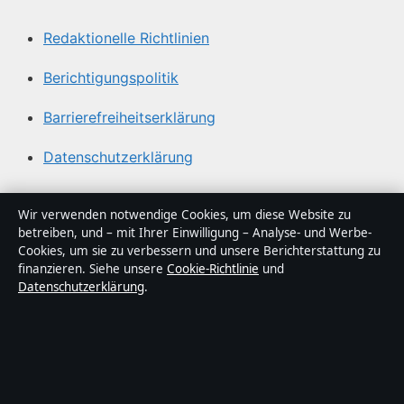
Redaktionelle Richtlinien
Berichtigungspolitik
Barrierefreiheitserklärung
Datenschutzerklärung
Über Abendfokus in Kürze
Wir verwenden notwendige Cookies, um diese Website zu
betreiben, und – mit Ihrer Einwilligung – Analyse- und Werbe-
Abendfokus ist ein unabhängiger digitaler
Cookies, um sie zu verbessern und unsere Berichterstattung zu
Nachrichtenanbieter mit Fokus auf Politik, Wirtschaft,
finanzieren. Siehe unsere
Cookie-Richtlinie
und
Datenschutzerklärung
.
Technik und Gesellschaft in Deutschland. Jeder Artikel
trägt eine Byline, wird von einem Redakteur geprüft und
vor der Veröffentlichung faktengecheckt.
Die Inhalte dienen ausschließlich der allgemeinen
Information. Allgemeine Anfragen:
info@abendfokus.de
.