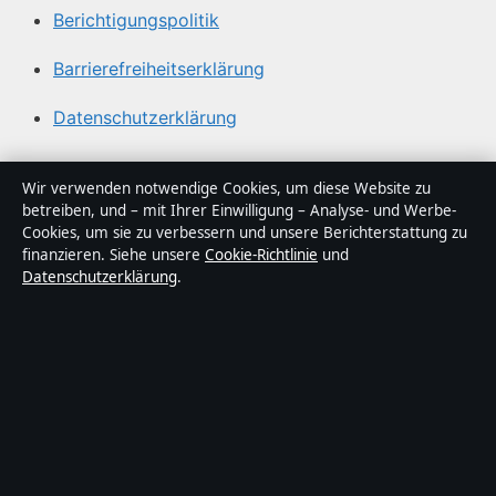
Berichtigungspolitik
Barrierefreiheitserklärung
Datenschutzerklärung
Über Abendfokus in Kürze
Wir verwenden notwendige Cookies, um diese Website zu
betreiben, und – mit Ihrer Einwilligung – Analyse- und Werbe-
Abendfokus ist ein unabhängiger digitaler
Cookies, um sie zu verbessern und unsere Berichterstattung zu
Nachrichtenanbieter mit Fokus auf Politik, Wirtschaft,
finanzieren. Siehe unsere
Cookie-Richtlinie
und
Datenschutzerklärung
.
Technik und Gesellschaft in Deutschland. Jeder Artikel
trägt eine Byline, wird von einem Redakteur geprüft und
vor der Veröffentlichung faktengecheckt.
Die Inhalte dienen ausschließlich der allgemeinen
Information. Allgemeine Anfragen:
info@abendfokus.de
.
Berichtigungen:
corrections@abendfokus.de
.