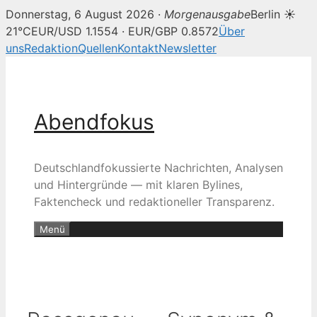
Donnerstag, 6 August 2026 ·
Morgenausgabe
Berlin ☀
21°C
EUR/USD 1.1554 · EUR/GBP 0.8572
Über
uns
Redaktion
Quellen
Kontakt
Newsletter
Zum
Inhalt
springen
Abendfokus
Deutschlandfokussierte Nachrichten, Analysen
und Hintergründe — mit klaren Bylines,
Faktencheck und redaktioneller Transparenz.
Menü