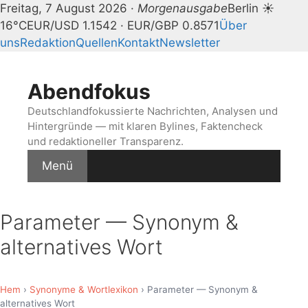
Freitag, 7 August 2026 ·
Morgenausgabe
Berlin ☀
16°C
EUR/USD 1.1542 · EUR/GBP 0.8571
Über
uns
Redaktion
Quellen
Kontakt
Newsletter
Zum
Inhalt
Abendfokus
springen
Deutschlandfokussierte Nachrichten, Analysen und
Hintergründe — mit klaren Bylines, Faktencheck
und redaktioneller Transparenz.
Menü
Parameter — Synonym &
alternatives Wort
Hem
›
Synonyme & Wortlexikon
› Parameter — Synonym &
alternatives Wort