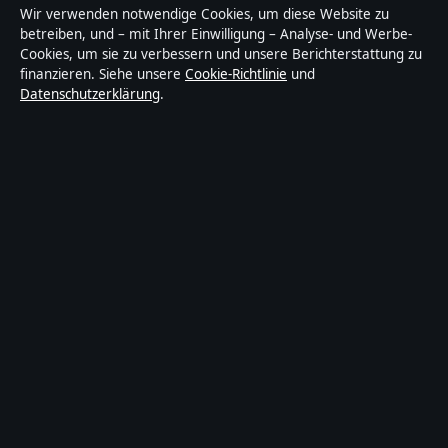
Abendfokus ist ein unabhängiger digitaler
Wir verwenden notwendige Cookies, um diese Website zu
Nachrichtenanbieter mit Fokus auf Politik, Wirtschaft,
betreiben, und – mit Ihrer Einwilligung – Analyse- und Werbe-
Cookies, um sie zu verbessern und unsere Berichterstattung zu
Technik und Gesellschaft in Deutschland. Jeder Artikel
finanzieren. Siehe unsere
Cookie-Richtlinie
und
trägt eine Byline, wird von einem Redakteur geprüft
Datenschutzerklärung
.
und vor der Veröffentlichung faktengecheckt.
Die Inhalte dienen ausschließlich der allgemeinen
Information. Allgemeine Anfragen:
info@abendfokus.de
. Berichtigungen:
corrections@abendfokus.de
.
Herausgeber:
Abendfokus Media Ltd., Valletta ·
Verantwortlicher Herausgeber:
Thomas Bergmann,
Chefredakteur · Malta Business Registry C 92009
© 2026 Abendfokus · Abendfokus Media Ltd. ·
So prüfen wir unsere Berichterstattung
·
WorldRSS