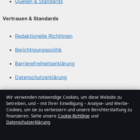
Quellen & Standards
Vertrauen & Standards
Redaktionelle Richtlinien
Berichtigungspolitik
Barrierefreiheitserklärung
Datenschutzerklärung
Über Abendfokus in Kürze
Wir verwenden notwendige Cookies, um diese Website zu
betreiben, und – mit Ihrer Einwilligung – Analyse- und Werbe-
Abendfokus ist ein unabhängiger digitaler
Cookies, um sie zu verbessern und unsere Berichterstattung zu
Nachrichtenanbieter mit Fokus auf Politik, Wirtschaft,
finanzieren. Siehe unsere
Cookie-Richtlinie
und
Datenschutzerklärung
.
Technik und Gesellschaft in Deutschland. Jeder Artikel
trägt eine Byline, wird von einem Redakteur geprüft und
vor der Veröffentlichung faktengecheckt.