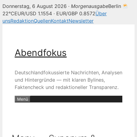
Donnerstag, 6 August 2026 ·
Morgenausgabe
Berlin
22°C
EUR/USD 1.1554 · EUR/GBP 0.8572
Über
uns
Redaktion
Quellen
Kontakt
Newsletter
Zum
Inhalt
springen
Abendfokus
Deutschlandfokussierte Nachrichten, Analysen
und Hintergründe — mit klaren Bylines,
Faktencheck und redaktioneller Transparenz.
Menü