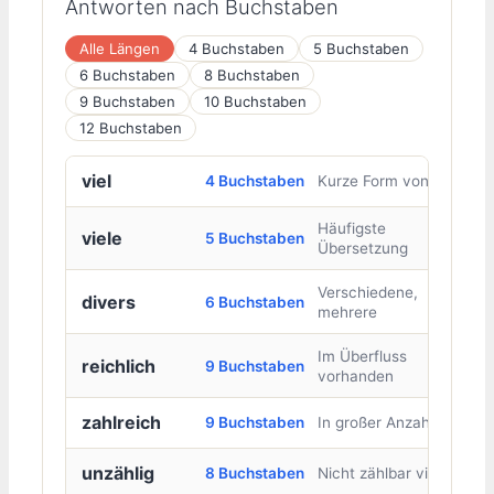
Antworten nach Buchstaben
Alle Längen
4 Buchstaben
5 Buchstaben
6 Buchstaben
8 Buchstaben
9 Buchstaben
10 Buchstaben
12 Buchstaben
viel
4 Buchstaben
Kurze Form von viele
Häufigste
viele
5 Buchstaben
Übersetzung
Verschiedene,
divers
6 Buchstaben
mehrere
Im Überfluss
reichlich
9 Buchstaben
vorhanden
zahlreich
9 Buchstaben
In großer Anzahl
unzählig
8 Buchstaben
Nicht zählbar viele