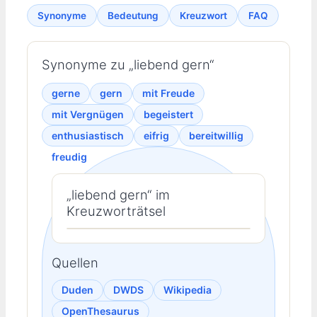
Synonyme
Bedeutung
Kreuzwort
FAQ
Synonyme zu „liebend gern“
gerne
gern
mit Freude
mit Vergnügen
begeistert
enthusiastisch
eifrig
bereitwillig
freudig
„liebend gern“ im
Kreuzworträtsel
Quellen
Duden
DWDS
Wikipedia
OpenThesaurus