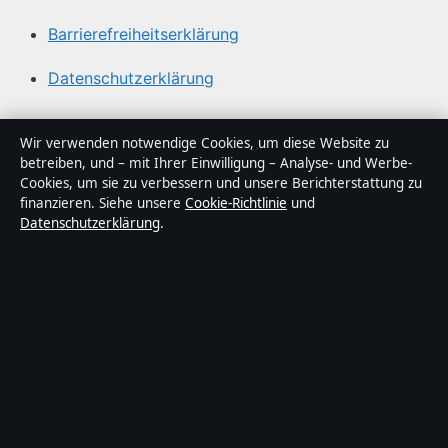
Barrierefreiheitserklärung
Datenschutzerklärung
Über Abendfokus in Kürze
Wir verwenden notwendige Cookies, um diese Website zu
betreiben, und – mit Ihrer Einwilligung – Analyse- und Werbe-
Abendfokus ist ein unabhängiger digitaler
Cookies, um sie zu verbessern und unsere Berichterstattung zu
Nachrichtenanbieter mit Fokus auf Politik, Wirtschaft,
finanzieren. Siehe unsere
Cookie-Richtlinie
und
Datenschutzerklärung
.
Technik und Gesellschaft in Deutschland. Jeder Artikel
trägt eine Byline, wird von einem Redakteur geprüft und
vor der Veröffentlichung faktengecheckt.
Die Inhalte dienen ausschließlich der allgemeinen
Information. Allgemeine Anfragen:
info@abendfokus.de
.
Berichtigungen:
corrections@abendfokus.de
.
Herausgeber:
Abendfokus Media Ltd., Valletta ·