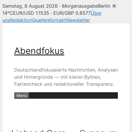
Samstag, 8 August 2026 ·
Morgenausgabe
Berlin ☀
14°C
EUR/USD 1.1535 · EUR/GBP 0.8577
Über
uns
Redaktion
Quellen
Kontakt
Newsletter
Zum
Inhalt
springen
Abendfokus
Deutschlandfokussierte Nachrichten, Analysen
und Hintergründe — mit klaren Bylines,
Faktencheck und redaktioneller Transparenz.
Menü