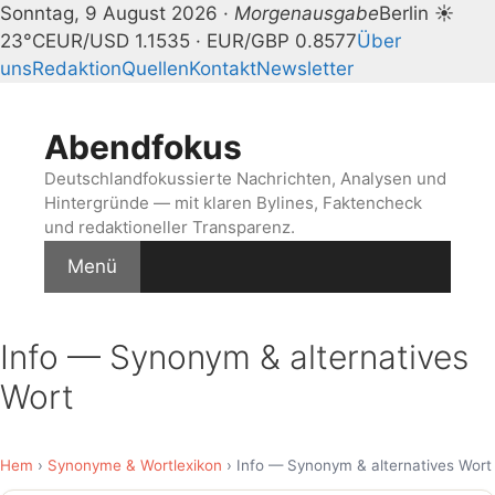
Sonntag, 9 August 2026 ·
Morgenausgabe
Berlin ☀
23°C
EUR/USD 1.1535 · EUR/GBP 0.8577
Über
uns
Redaktion
Quellen
Kontakt
Newsletter
Zum
Inhalt
Abendfokus
springen
Deutschlandfokussierte Nachrichten, Analysen und
Hintergründe — mit klaren Bylines, Faktencheck
und redaktioneller Transparenz.
Menü
Info — Synonym & alternatives
Wort
Hem
›
Synonyme & Wortlexikon
› Info — Synonym & alternatives Wort