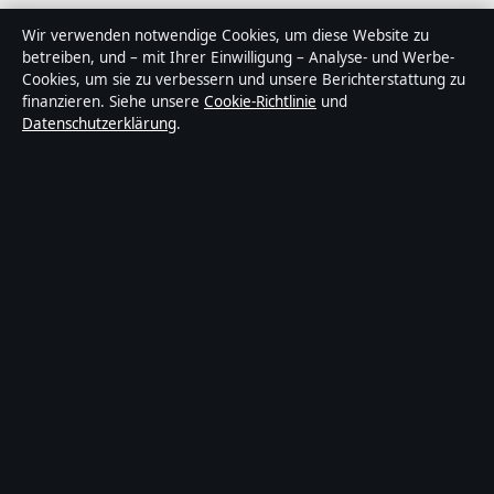
Abendfokus ist ein unabhängiger digitaler
Wir verwenden notwendige Cookies, um diese Website zu
Nachrichtenanbieter mit Fokus auf Politik, Wirtschaft,
betreiben, und – mit Ihrer Einwilligung – Analyse- und Werbe-
Cookies, um sie zu verbessern und unsere Berichterstattung zu
Technik und Gesellschaft in Deutschland. Jeder Artikel
finanzieren. Siehe unsere
Cookie-Richtlinie
und
trägt eine Byline, wird von einem Redakteur geprüft
Datenschutzerklärung
.
und vor der Veröffentlichung faktengecheckt.
Die Inhalte dienen ausschließlich der allgemeinen
Information. Allgemeine Anfragen:
info@abendfokus.de
. Berichtigungen:
corrections@abendfokus.de
.
Herausgeber:
Abendfokus Media Ltd., Valletta ·
Verantwortlicher Herausgeber:
Thomas Bergmann,
Chefredakteur · Malta Business Registry C 92009
© 2026 Abendfokus · Abendfokus Media Ltd. ·