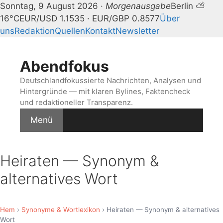
Sonntag, 9 August 2026 ·
Morgenausgabe
Berlin ⛅
16°C
EUR/USD 1.1535 · EUR/GBP 0.8577
Über
uns
Redaktion
Quellen
Kontakt
Newsletter
Zum
Inhalt
Abendfokus
springen
Deutschlandfokussierte Nachrichten, Analysen und
Hintergründe — mit klaren Bylines, Faktencheck
und redaktioneller Transparenz.
Menü
Heiraten — Synonym &
alternatives Wort
Hem
›
Synonyme & Wortlexikon
› Heiraten — Synonym & alternatives
Wort