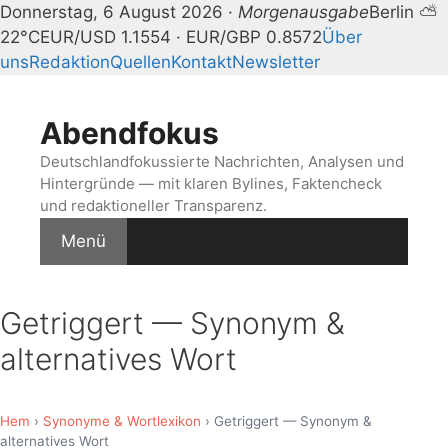
Donnerstag, 6 August 2026 ·
Morgenausgabe
Berlin ⛅
22°C
EUR/USD 1.1554 · EUR/GBP 0.8572
Über
uns
Redaktion
Quellen
Kontakt
Newsletter
Zum
Inhalt
Abendfokus
springen
Deutschlandfokussierte Nachrichten, Analysen und
Hintergründe — mit klaren Bylines, Faktencheck
und redaktioneller Transparenz.
Menü
Getriggert — Synonym &
alternatives Wort
Hem
›
Synonyme & Wortlexikon
› Getriggert — Synonym &
alternatives Wort