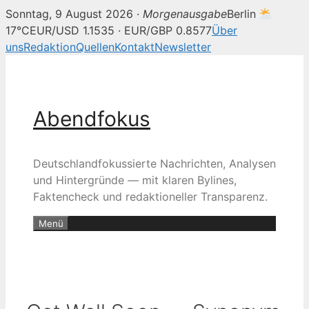
Sonntag, 9 August 2026 ·
Morgenausgabe
Berlin
17°C
EUR/USD 1.1535 · EUR/GBP 0.8577
Über
uns
Redaktion
Quellen
Kontakt
Newsletter
Zum
Inhalt
springen
Abendfokus
Deutschlandfokussierte Nachrichten, Analysen
und Hintergründe — mit klaren Bylines,
Faktencheck und redaktioneller Transparenz.
Menü