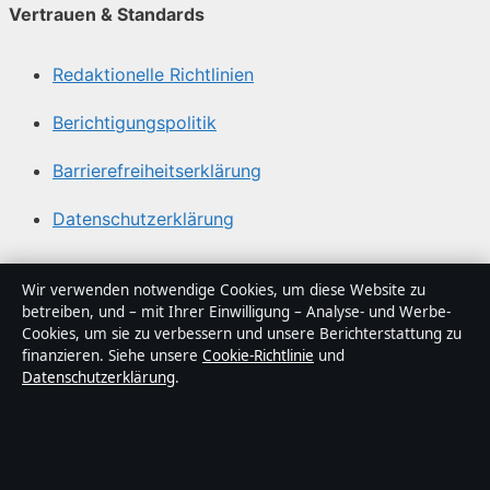
Vertrauen & Standards
Redaktionelle Richtlinien
Berichtigungspolitik
Barrierefreiheitserklärung
Datenschutzerklärung
Über Abendfokus in Kürze
Wir verwenden notwendige Cookies, um diese Website zu
betreiben, und – mit Ihrer Einwilligung – Analyse- und Werbe-
Abendfokus ist ein unabhängiger digitaler
Cookies, um sie zu verbessern und unsere Berichterstattung zu
Nachrichtenanbieter mit Fokus auf Politik, Wirtschaft,
finanzieren. Siehe unsere
Cookie-Richtlinie
und
Datenschutzerklärung
.
Technik und Gesellschaft in Deutschland. Jeder Artikel
trägt eine Byline, wird von einem Redakteur geprüft und
vor der Veröffentlichung faktengecheckt.
Die Inhalte dienen ausschließlich der allgemeinen