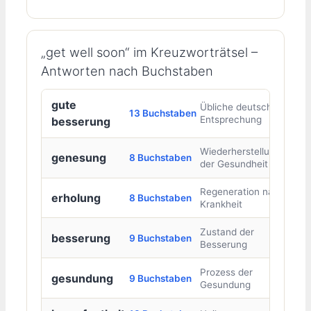
„get well soon“ im Kreuzworträtsel –
Antworten nach Buchstaben
gute
Übliche deutsche
13 Buchstaben
Entsprechung
besserung
Wiederherstellung
genesung
8 Buchstaben
der Gesundheit
Regeneration nach
erholung
8 Buchstaben
Krankheit
Zustand der
besserung
9 Buchstaben
Besserung
Prozess der
gesundung
9 Buchstaben
Gesundung