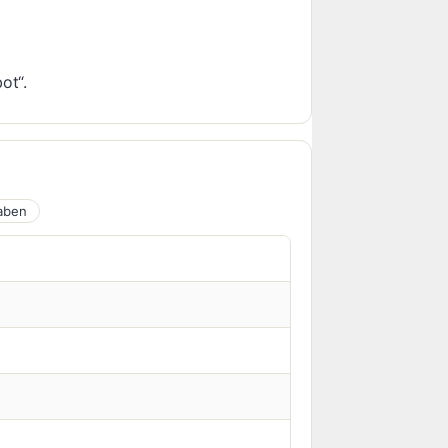
ot“.
aben