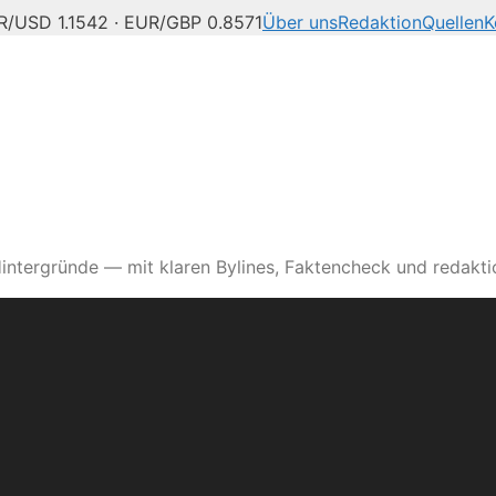
R/USD 1.1542 · EUR/GBP 0.8571
Über uns
Redaktion
Quellen
K
intergründe — mit klaren Bylines, Faktencheck und redaktio