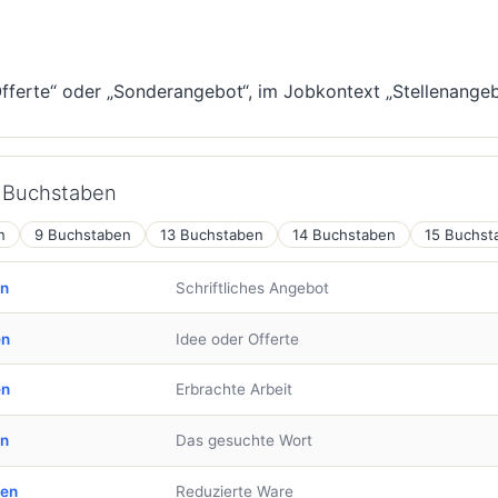
ferte“ oder „Sonderangebot“, im Jobkontext „Stellenangeb
h Buchstaben
n
9 Buchstaben
13 Buchstaben
14 Buchstaben
15 Buchst
en
Schriftliches Angebot
en
Idee oder Offerte
en
Erbrachte Arbeit
en
Das gesuchte Wort
ben
Reduzierte Ware