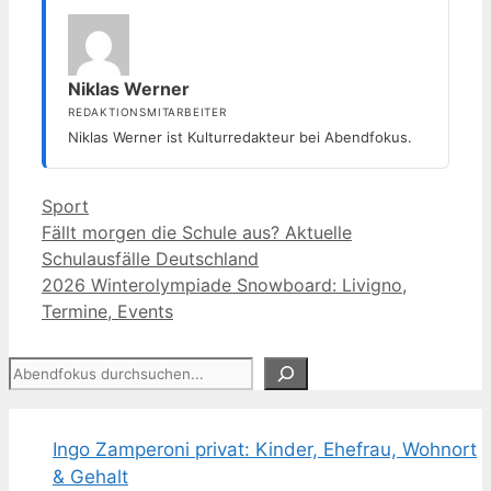
Niklas Werner
REDAKTIONSMITARBEITER
Niklas Werner ist Kulturredakteur bei Abendfokus.
Kategorien
Sport
Fällt morgen die Schule aus? Aktuelle
Schulausfälle Deutschland
2026 Winterolympiade Snowboard: Livigno,
Termine, Events
Suchen
Ingo Zamperoni privat: Kinder, Ehefrau, Wohnort
& Gehalt