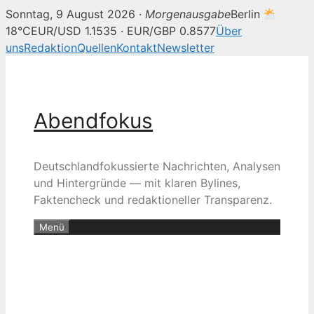
Sonntag, 9 August 2026 ·
Morgenausgabe
Berlin
18°C
EUR/USD 1.1535 · EUR/GBP 0.8577
Über
uns
Redaktion
Quellen
Kontakt
Newsletter
Zum
Inhalt
springen
Abendfokus
Deutschlandfokussierte Nachrichten, Analysen
und Hintergründe — mit klaren Bylines,
Faktencheck und redaktioneller Transparenz.
Menü