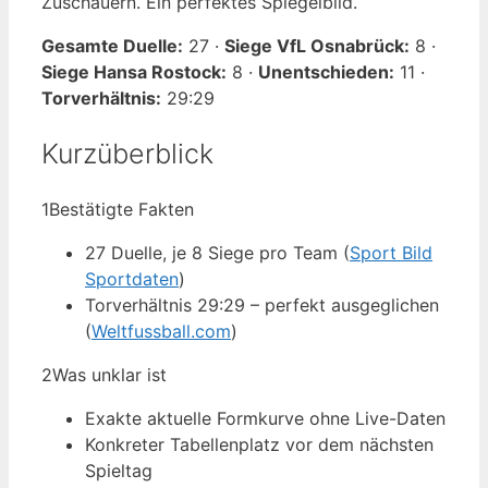
Zuschauern. Ein perfektes Spiegelbild.
Gesamte Duelle:
27 ·
Siege VfL Osnabrück:
8 ·
Siege Hansa Rostock:
8 ·
Unentschieden:
11 ·
Torverhältnis:
29:29
Kurzüberblick
1
Bestätigte Fakten
27 Duelle, je 8 Siege pro Team (
Sport Bild
Sportdaten
)
Torverhältnis 29:29 – perfekt ausgeglichen
(
Weltfussball.com
)
2
Was unklar ist
Exakte aktuelle Formkurve ohne Live-Daten
Konkreter Tabellenplatz vor dem nächsten
Spieltag