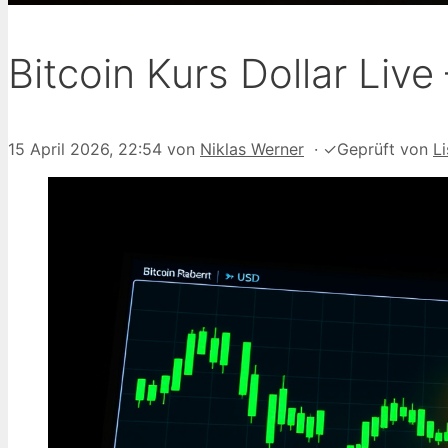
Bitcoin Kurs Dollar Liv
15 April 2026, 22:54
von
Niklas Werner
·
✓
Geprüft von
L