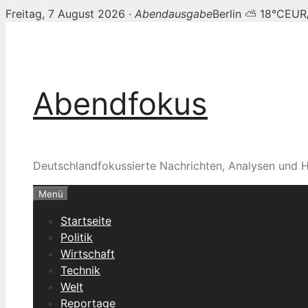
Freitag, 7 August 2026 ·
Abendausgabe
Berlin ⛅ 18°C
EUR
Zum
Inhalt
springen
Abendfokus
Deutschlandfokussierte Nachrichten, Analysen und H
Menü
Startseite
Politik
Wirtschaft
Technik
Welt
Reportage