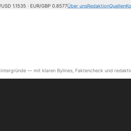
/USD 1.1535 · EUR/GBP 0.8577
Über uns
Redaktion
Quellen
Ko
intergründe — mit klaren Bylines, Faktencheck und redaktio