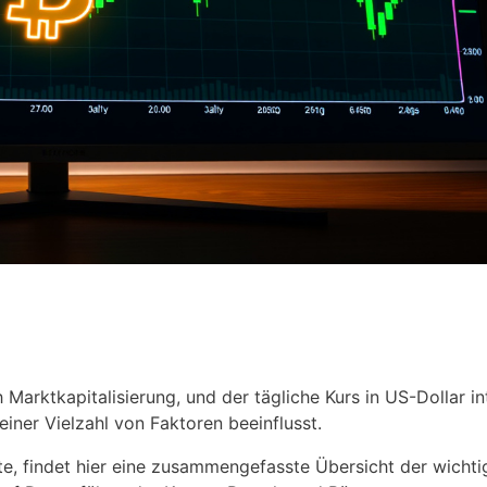
arktkapitalisierung, und der tägliche Kurs in US-Dollar int
ner Vielzahl von Faktoren beeinflusst.
te, findet hier eine zusammengefasste Übersicht der wichti