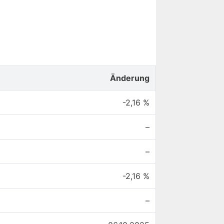
Änderung
-2,16 %
–
–
-2,16 %
–