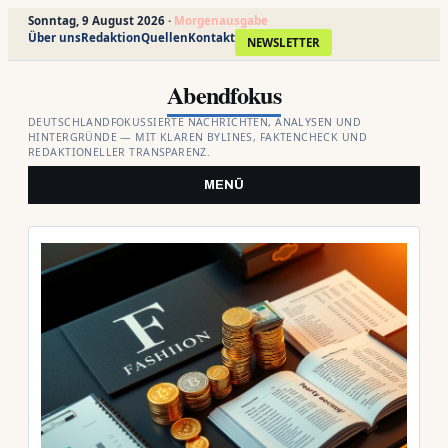
Sonntag, 9 August 2026 ·
Morgenausgabe
Über uns
Redaktion
Quellen
Kontakt
NEWSLETTER
Zum
Abendfokus
Inhalt
springen
DEUTSCHLANDFOKUSSIERTE NACHRICHTEN, ANALYSEN UND
HINTERGRÜNDE — MIT KLAREN BYLINES, FAKTENCHECK UND
REDAKTIONELLER TRANSPARENZ.
MENÜ