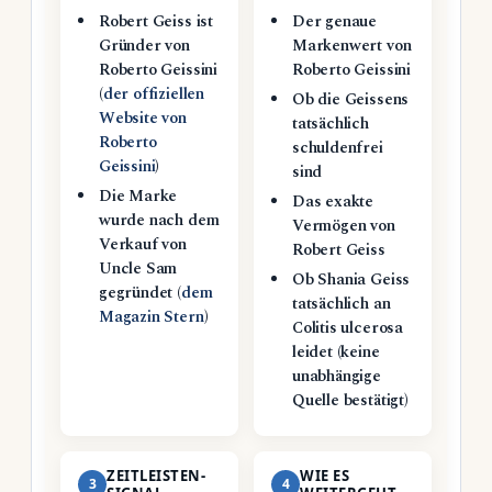
Robert Geiss ist
Der genaue
Gründer von
Markenwert von
Roberto Geissini
Roberto Geissini
(
der offiziellen
Ob die Geissens
Website von
tatsächlich
Roberto
schuldenfrei
Geissini
)
sind
Die Marke
Das exakte
wurde nach dem
Vermögen von
Verkauf von
Robert Geiss
Uncle Sam
Ob Shania Geiss
gegründet (
dem
tatsächlich an
Magazin Stern
)
Colitis ulcerosa
leidet (keine
unabhängige
Quelle bestätigt)
ZEITLEISTEN-
WIE ES
3
4