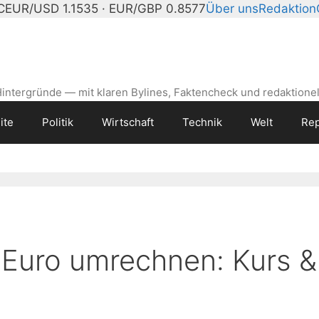
C
EUR/USD 1.1535 · EUR/GBP 0.8577
Über uns
Redaktion
intergründe — mit klaren Bylines, Faktencheck und redaktionel
ite
Politik
Wirtschaft
Technik
Welt
Rep
n Euro umrechnen: Kurs &