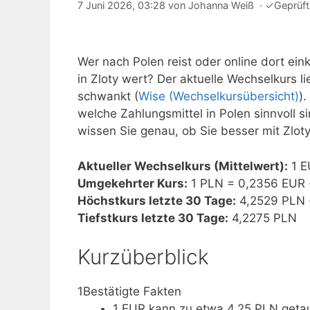
7 Juni 2026, 03:28
von
Johanna Weiß
·
✓
Geprüf
Wer nach Polen reist oder online dort eink
in Zloty wert? Der aktuelle Wechselkurs li
schwankt (
Wise (Wechselkursübersicht)
).
welche Zahlungsmittel in Polen sinnvoll 
wissen Sie genau, ob Sie besser mit Zlot
Aktueller Wechselkurs (Mittelwert):
1 E
Umgekehrter Kurs:
1 PLN = 0,2356 EUR 
Höchstkurs letzte 30 Tage:
4,2529 PLN 
Tiefstkurs letzte 30 Tage:
4,2275 PLN
Kurzüberblick
1
Bestätigte Fakten
1 EUR kann zu etwa 4,25 PLN geta