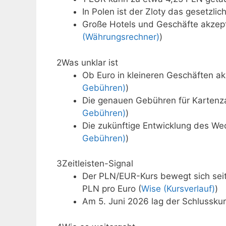
In Polen ist der Zloty das gesetzlic
Große Hotels und Geschäfte akzepti
(Währungsrechner)
)
2
Was unklar ist
Ob Euro in kleineren Geschäften akze
Gebühren)
)
Die genauen Gebühren für Kartenz
Gebühren)
)
Die zukünftige Entwicklung des Wec
Gebühren)
)
3
Zeitleisten-Signal
Der PLN/EUR-Kurs bewegt sich sei
PLN pro Euro (
Wise (Kursverlauf)
)
Am 5. Juni 2026 lag der Schlussku