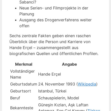
Sabanci?
Neue Serien- und Filmprojekte in der
Planung
Ausgang des Drogenverfahrens weiter
offen
Sechs zentrale Fakten geben einen raschen
Überblick über die Person und Karriere von
Hande Erçel – zusammengestellt aus
biografischen Quellen und öffentlichen Profilen.
Merkmal
Angabe
Vollständiger
Hande Erçel
Name
Geburtsdatum
24. November 1993 (
Wikipedia
)
Geburtsort
Istanbul, Türkei
Beruf
Schauspielerin, Model
Güneşin Kızları, Aşk Laftan
Bekannteste
Anlamaz, Sen Çal Kapımı (
Türkçe