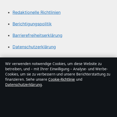
Redaktionelle Richtlinien
Berichtigungspolitik
Barrierefreiheitserklärung
Datenschutzerklärung
Über Abendfokus in Kürze
Wir verwenden notwendige Cookies, um diese Website zu
betreiben, und – mit Ihrer Einwilligung – Analyse- und Werbe-
Abendfokus ist ein unabhängiger digitaler
Cookies, um sie zu verbessern und unsere Berichterstattung zu
Nachrichtenanbieter mit Fokus auf Politik, Wirtschaft,
finanzieren. Siehe unsere
Cookie-Richtlinie
und
Datenschutzerklärung
.
Technik und Gesellschaft in Deutschland. Jeder Artikel
trägt eine Byline, wird von einem Redakteur geprüft und
vor der Veröffentlichung faktengecheckt.
Die Inhalte dienen ausschließlich der allgemeinen