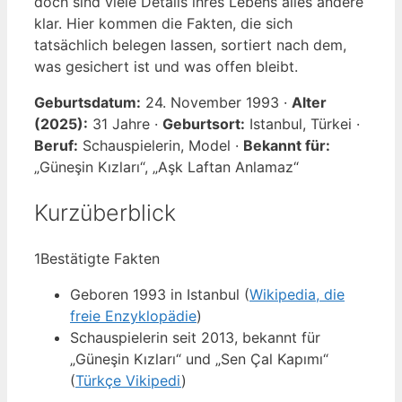
doch sind viele Details ihres Lebens alles andere
klar. Hier kommen die Fakten, die sich
tatsächlich belegen lassen, sortiert nach dem,
was gesichert ist und was offen bleibt.
Geburtsdatum:
24. November 1993 ·
Alter
(2025):
31 Jahre ·
Geburtsort:
Istanbul, Türkei ·
Beruf:
Schauspielerin, Model ·
Bekannt für:
„Güneşin Kızları“, „Aşk Laftan Anlamaz“
Kurzüberblick
1
Bestätigte Fakten
Geboren 1993 in Istanbul (
Wikipedia, die
freie Enzyklopädie
)
Schauspielerin seit 2013, bekannt für
„Güneşin Kızları“ und „Sen Çal Kapımı“
(
Türkçe Vikipedi
)