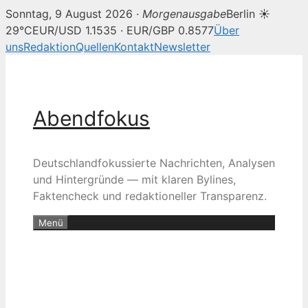
Sonntag, 9 August 2026 ·
Morgenausgabe
Berlin ☀
29°C
EUR/USD 1.1535 · EUR/GBP 0.8577
Über
uns
Redaktion
Quellen
Kontakt
Newsletter
Zum
Inhalt
springen
Abendfokus
Deutschlandfokussierte Nachrichten, Analysen
und Hintergründe — mit klaren Bylines,
Faktencheck und redaktioneller Transparenz.
Menü