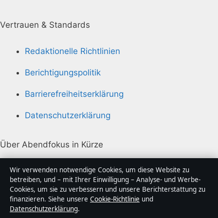
Vertrauen & Standards
Redaktionelle Richtlinien
Berichtigungspolitik
Barrierefreiheitserklärung
Datenschutzerklärung
Über Abendfokus in Kürze
Abendfokus ist ein unabhängiger digitaler
Wir verwenden notwendige Cookies, um diese Website zu
Nachrichtenanbieter mit Fokus auf Politik, Wirtschaft,
betreiben, und – mit Ihrer Einwilligung – Analyse- und Werbe-
Cookies, um sie zu verbessern und unsere Berichterstattung zu
Technik und Gesellschaft in Deutschland. Jeder Artikel
finanzieren. Siehe unsere
Cookie-Richtlinie
und
trägt eine Byline, wird von einem Redakteur geprüft
Datenschutzerklärung
.
und vor der Veröffentlichung faktengecheckt.