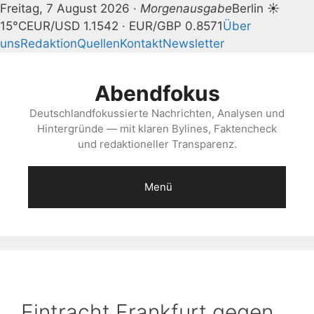
Freitag, 7 August 2026 ·
Morgenausgabe
Berlin ☀
15°C
EUR/USD 1.1542 · EUR/GBP 0.8571
Über
uns
Redaktion
Quellen
Kontakt
Newsletter
Zum
Inhalt
Abendfokus
springen
Deutschlandfokussierte Nachrichten, Analysen und
Hintergründe — mit klaren Bylines, Faktencheck
und redaktioneller Transparenz.
Menü
Eintracht Frankfurt gegen