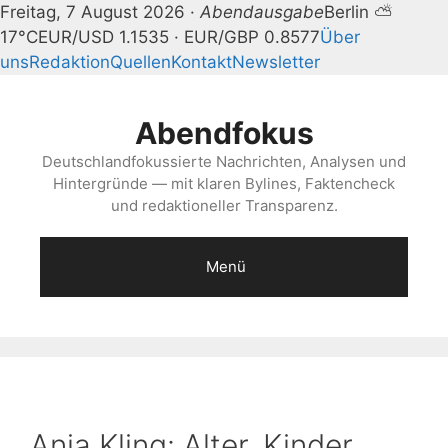
Freitag, 7 August 2026 ·
Abendausgabe
Berlin ⛅
17°C
EUR/USD 1.1535 · EUR/GBP 0.8577
Über
uns
Redaktion
Quellen
Kontakt
Newsletter
Zum
Inhalt
Abendfokus
springen
Deutschlandfokussierte Nachrichten, Analysen und
Hintergründe — mit klaren Bylines, Faktencheck
und redaktioneller Transparenz.
Menü
Anja Kling: Alter, Kinder,