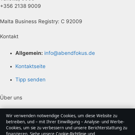
+356 2138 9009
Malta Business Registry: C 92009
Kontakt
Allgemein:
info@abendfokus.de
Kontaktseite
Tipp senden
Über uns
Über uns
Wir verwenden notwendige Cookies, um diese Website zu
betreiben, und – mit Ihrer Einwilligung – Analyse- und Werbe-
Redaktion
Cookies, um sie zu verbessern und unsere Berichterstattung zu
finanzieren. Siehe unsere
Cookie-Richtlinie
und