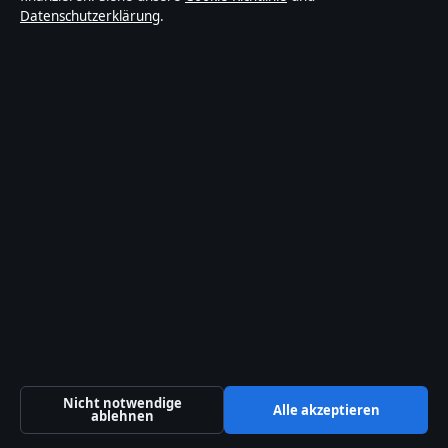
Datenschutzerklärung
.
Unsere Geschichte
Quellen & Standards
Vertrauen & Standards
Redaktionelle Richtlinien
Berichtigungspolitik
Barrierefreiheitserklärung
Datenschutzerklärung
Über Abendfokus in Kürze
Nicht notwendige
Alle akzeptieren
Abendfokus ist ein unabhängiger digitaler
ablehnen
Nachrichtenanbieter mit Fokus auf Politik, Wirtschaft,