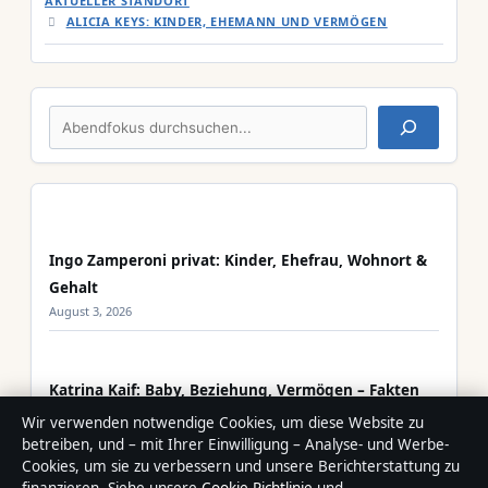
AKTUELLER STANDORT
ALICIA KEYS: KINDER, EHEMANN UND VERMÖGEN
Suchen
Ingo Zamperoni privat: Kinder, Ehefrau, Wohnort &
Gehalt
August 3, 2026
Katrina Kaif: Baby, Beziehung, Vermögen – Fakten
im Überblick
Wir verwenden notwendige Cookies, um diese Website zu
August 2, 2026
betreiben, und – mit Ihrer Einwilligung – Analyse- und Werbe-
Cookies, um sie zu verbessern und unsere Berichterstattung zu