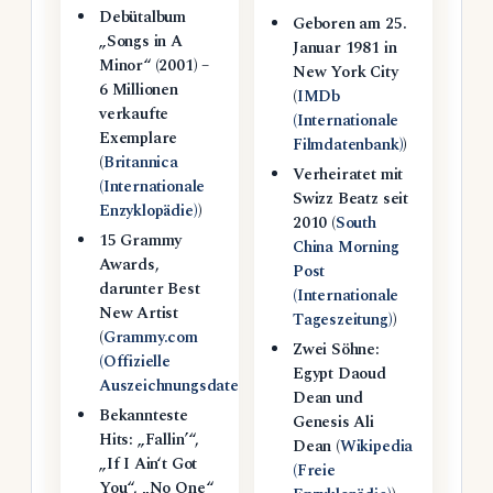
Debütalbum
Geboren am 25.
„Songs in A
Januar 1981 in
Minor“ (2001) –
New York City
6 Millionen
(
IMDb
verkaufte
(Internationale
Exemplare
Filmdatenbank)
)
(
Britannica
Verheiratet mit
(Internationale
Swizz Beatz seit
Enzyklopädie)
)
2010 (
South
15 Grammy
China Morning
Awards,
Post
darunter Best
(Internationale
New Artist
Tageszeitung)
)
(
Grammy.com
Zwei Söhne:
(Offizielle
Egypt Daoud
Auszeichnungsdatenbank)
)
Dean und
Bekannteste
Genesis Ali
Hits: „Fallin’“,
Dean (
Wikipedia
„If I Ain‘t Got
(Freie
You“, „No One“