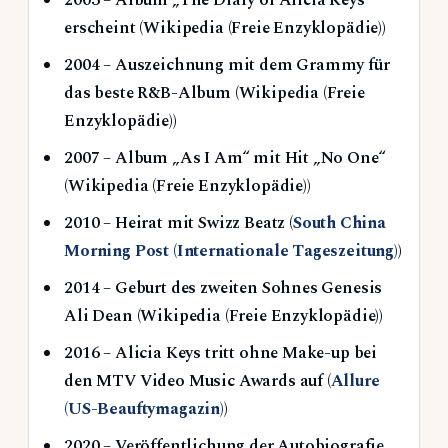
2003
– Album „The Diary of Alicia Keys“
erscheint (Wikipedia (Freie Enzyklopädie))
2004
– Auszeichnung mit dem Grammy für
das beste R&B-Album (Wikipedia (Freie
Enzyklopädie))
2007
– Album „As I Am“ mit Hit „No One“
(Wikipedia (Freie Enzyklopädie))
2010
– Heirat mit Swizz Beatz (
South China
Morning Post (Internationale Tageszeitung)
)
2014
– Geburt des zweiten Sohnes Genesis
Ali Dean (Wikipedia (Freie Enzyklopädie))
2016
– Alicia Keys tritt ohne Make-up bei
den MTV Video Music Awards auf (
Allure
(US-Beauftymagazin)
)
2020
– Veröffentlichung der Autobiografie