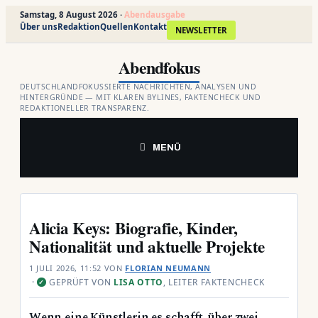
Samstag, 8 August 2026 ·
Abendausgabe
Über uns
Redaktion
Quellen
Kontakt
NEWSLETTER
Zum
Abendfokus
Inhalt
springen
DEUTSCHLANDFOKUSSIERTE NACHRICHTEN, ANALYSEN UND
HINTERGRÜNDE — MIT KLAREN BYLINES, FAKTENCHECK UND
REDAKTIONELLER TRANSPARENZ.
MENÜ
Alicia Keys: Biografie, Kinder,
Nationalität und aktuelle Projekte
1 JULI 2026, 11:52
VON
FLORIAN NEUMANN
·
GEPRÜFT VON
LISA OTTO
, LEITER FAKTENCHECK
✓
Wenn eine Künstlerin es schafft, über zwei