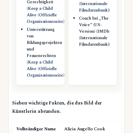
Gerechtigkeit
(Internationale
(
Keep a Child
Filmdatenbank)
)
Alive (Offizielle
Coach bei „The
Organisationsseite)
)
Voice“ (US-
Unterstützung
Version) (IMDb
von
(Internationale
Bildungsprojekten
Filmdatenbank))
und
Frauenrechten
(
Keep a Child
Alive (Offizielle
Organisationsseite)
)
Sieben wichtige Fakten, die das Bild der
Künstlerin abrunden.
Vollständiger Name
Alicia Augello Cook