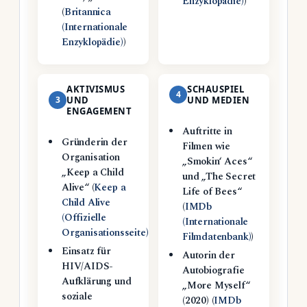
Enzyklopädie)
)
(
Britannica
(Internationale
Enzyklopädie)
)
AKTIVISMUS
SCHAUSPIEL
4
3
UND
UND MEDIEN
ENGAGEMENT
Auftritte in
Gründerin der
Filmen wie
Organisation
„Smokin‘ Aces“
„Keep a Child
und „The Secret
Alive“ (
Keep a
Life of Bees“
Child Alive
(
IMDb
(Offizielle
(Internationale
Organisationsseite)
)
Filmdatenbank)
)
Einsatz für
Autorin der
HIV/AIDS-
Autobiografie
Aufklärung und
„More Myself“
soziale
(2020) (
IMDb