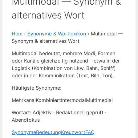
Multimodal — Synonym &
alternatives Wort
Hem
›
Synonyme & Wortlexikon
› Multimodal —
Synonym & alternatives Wort
Multimodal bedeutet, mehrere Modi, Formen
oder Kanäle gleichzeitig nutzend – etwa in der
Logistik (Kombination von Lkw, Bahn, Schiff)
oder in der Kommunikation (Text, Bild, Ton).
Häufigste Synonyme:
Mehrkanal
Kombiniert
Intermodal
Multimedial
Wortart: Adjektiv · Redaktionell geprüft ·
Abendfokus
Synonyme
Bedeutung
Kreuzwort
FAQ