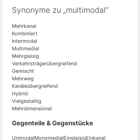
Synonyme zu „multimodal“
Mehrkanal
Kombiniert
Intermodal
Multimedial
Mehrgleisig
Verkehrsträgerübergreifend
Gemischt
Mehrweg
Kanäleübergreifend
Hybrid
Vielgestaltig
Mehrdimensional
Gegenteile & Gegenstücke
Unimodal
Monomedial
Eingleisig
Einkanal