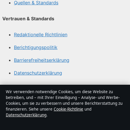
Quellen & Standards
Vertrauen & Standards
Redaktionelle Richtlinien
Berichtigungspolitik
Barrierefreiheitserklärung
Datenschutzerklärung
Über Abendfokus in Kürze
Wir verwenden notwendige Cookies, um diese Website zu
betreiben, und – mit Ihrer Einwilligung – Analyse- und Werbe-
Abendfokus ist ein unabhängiger digitaler
Cookies, um sie zu verbessern und unsere Berichterstattung zu
Nachrichtenanbieter mit Fokus auf Politik, Wirtschaft,
finanzieren. Siehe unsere
Cookie-Richtlinie
und
Datenschutzerklärung
.
Technik und Gesellschaft in Deutschland. Jeder Artikel
trägt eine Byline, wird von einem Redakteur geprüft und
vor der Veröffentlichung faktengecheckt.