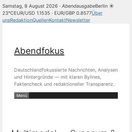
Samstag, 8 August 2026 ·
Abendausgabe
Berlin ☀
23°C
EUR/USD 1.1535 · EUR/GBP 0.8577
Über
uns
Redaktion
Quellen
Kontakt
Newsletter
Zum
Inhalt
springen
Abendfokus
Deutschlandfokussierte Nachrichten, Analysen
und Hintergründe — mit klaren Bylines,
Faktencheck und redaktioneller Transparenz.
Menü