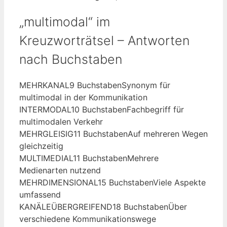
„multimodal“ im
Kreuzworträtsel – Antworten
nach Buchstaben
MEHRKANAL
9 Buchstaben
Synonym für
multimodal in der Kommunikation
INTERMODAL
10 Buchstaben
Fachbegriff für
multimodalen Verkehr
MEHRGLEISIG
11 Buchstaben
Auf mehreren Wegen
gleichzeitig
MULTIMEDIAL
11 Buchstaben
Mehrere
Medienarten nutzend
MEHRDIMENSIONAL
15 Buchstaben
Viele Aspekte
umfassend
KANÄLEÜBERGREIFEND
18 Buchstaben
Über
verschiedene Kommunikationswege