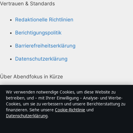
Vertrauen & Standards
Redaktionelle Richtlinien
Berichtigungspolitik
Barrierefreiheitserklärung
Datenschutzerklärung
Über Abendfokus in Kürze
Abendfokus ist ein unabhängiger digitaler
Wir verwenden notwendige Cookies, um diese Website zu
Nachrichtenanbieter mit Fokus auf Politik, Wirtschaft,
betreiben, und – mit Ihrer Einwilligung – Analyse- und Werbe-
Cookies, um sie zu verbessern und unsere Berichterstattung zu
Technik und Gesellschaft in Deutschland. Jeder Artikel
finanzieren. Siehe unsere
Cookie-Richtlinie
und
trägt eine Byline, wird von einem Redakteur geprüft
Datenschutzerklärung
.
und vor der Veröffentlichung faktengecheckt.