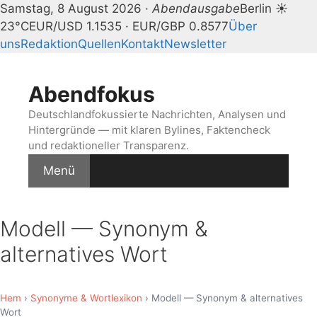
Samstag, 8 August 2026 ·
Abendausgabe
Berlin ☀
23°C
EUR/USD 1.1535 · EUR/GBP 0.8577
Über
uns
Redaktion
Quellen
Kontakt
Newsletter
Zum
Inhalt
Abendfokus
springen
Deutschlandfokussierte Nachrichten, Analysen und
Hintergründe — mit klaren Bylines, Faktencheck
und redaktioneller Transparenz.
Menü
Modell — Synonym &
alternatives Wort
Hem
›
Synonyme & Wortlexikon
› Modell — Synonym & alternatives
Wort