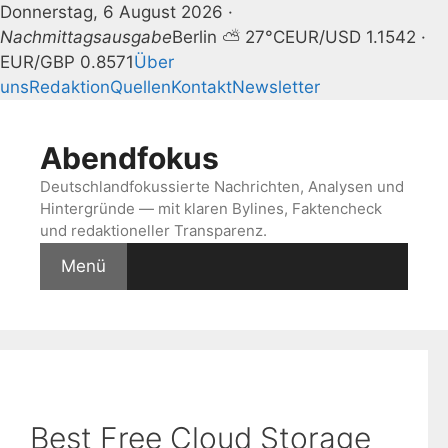
Donnerstag, 6 August 2026 ·
Nachmittagsausgabe
Berlin ⛅ 27°C
EUR/USD 1.1542 ·
EUR/GBP 0.8571
Über
uns
Redaktion
Quellen
Kontakt
Newsletter
Zum
Inhalt
Abendfokus
springen
Deutschlandfokussierte Nachrichten, Analysen und
Hintergründe — mit klaren Bylines, Faktencheck
und redaktioneller Transparenz.
Menü
Best Free Cloud Storage