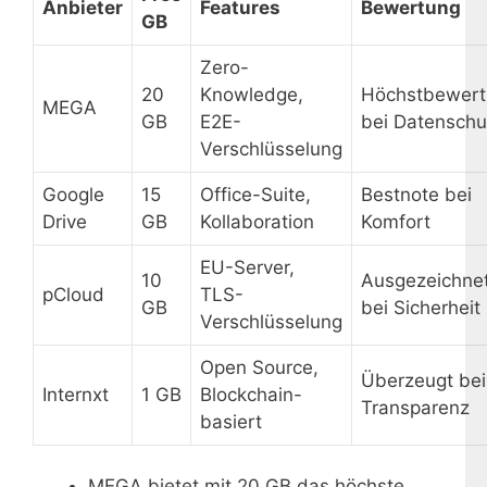
Anbieter
Features
Bewertung
GB
Zero-
20
Knowledge,
Höchstbewert
MEGA
GB
E2E-
bei Datenschu
Verschlüsselung
Google
15
Office-Suite,
Bestnote bei
Drive
GB
Kollaboration
Komfort
EU-Server,
10
Ausgezeichne
pCloud
TLS-
GB
bei Sicherheit
Verschlüsselung
Open Source,
Überzeugt bei
Internxt
1 GB
Blockchain-
Transparenz
basiert
MEGA bietet mit 20 GB das höchste