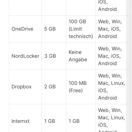
iOS,
Android
100 GB
Web, Win,
OneDrive
5 GB
(Limit
Mac, iOS,
technisch)
Android
Web, Win,
Keine
NordLocker
3 GB
Mac, iOS,
Angabe
Android
Web, Win,
100 MB
Mac, Linux,
Dropbox
2 GB
(Free)
iOS,
Android
Web, Win,
Mac, Linux,
Internxt
1 GB
1 GB
iOS,